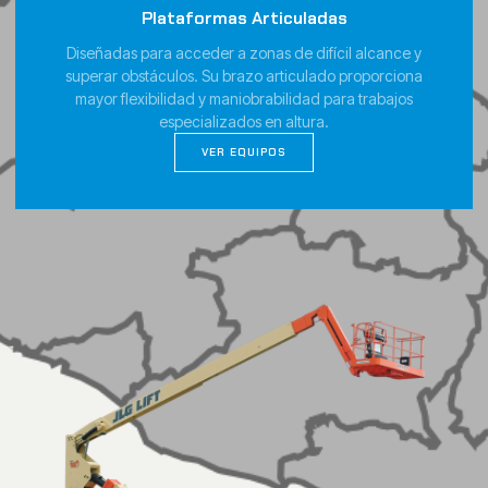
Plataformas Articuladas
Diseñadas para acceder a zonas de difícil alcance y
superar obstáculos. Su brazo articulado proporciona
mayor flexibilidad y maniobrabilidad para trabajos
especializados en altura.
VER EQUIPOS