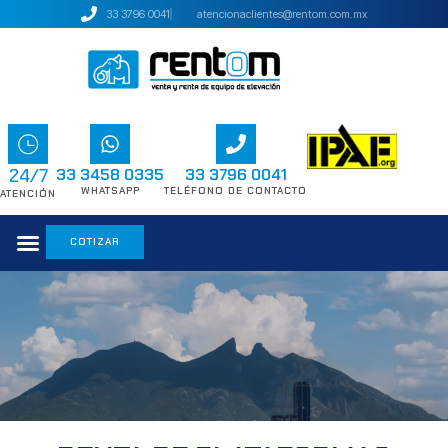
33 3796 0041
atencionaclientes@rentom.com.mx
24/7
33 3458 0335
33 3796 0041
WHATSAPP
TELÉFONO DE CONTACTO
ATENCIÓN
COTIZAR