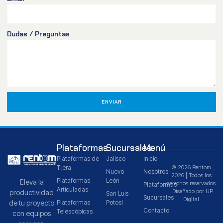
Dudas / Preguntas
ENVIAR
Plataformas
Sucursales
Menú
Plataformas de
Jalisco
Inicio
Tijera
© 2026 Rentom
Nuevo
Nosotros
2026 | Todos los
Plataformas
León
Eleva la
derechos reservados
Plataformas
Articuladas
| Diseñado por UP
productividad
San Luis
Sucursales
Digital
de tu proyecto
Plataformas
Potosí
Contacto
Telescópicas
con equipos