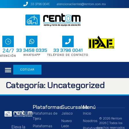
33 3796 0041
atencionaclientes@rentom.com.mx
24/7
33 3458 0335
33 3796 0041
WHATSAPP
TELÉFONO DE CONTACTO
ATENCIÓN
COTIZAR
Categoría:
Uncategorized
Plataformas
Sucursales
Menú
Plataformas de
Jalisco
Inicio
Tijera
© 2026 Rentom
Nuevo
Nosotros
2026 | Todos los
Plataformas
León
Eleva la
derechos reservados
Plataformas