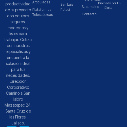
Articuladas
| Diseñado por UP
productividad
San Luis
Sucursales
Digital
de tu proyecto
Plataformas
Potosí
Contacto
Telescópicas
con equipos
seguros,
modernos y
listos para
trabajar. Cotiza
con nuestros
especialistas y
encuentra la
solución ideal
para tus
necesidades.
Dirección
Corporativo:
Camino a San
Isidro
Mazatepec 24,
Santa Cruz de
las Flores,
Jalisco.